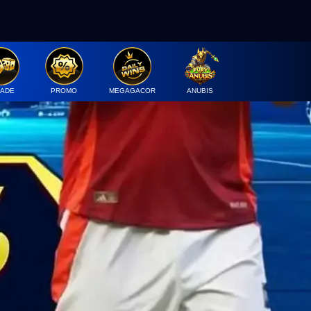
ADE
PROMO
MEGAGACOR
ANUBIS