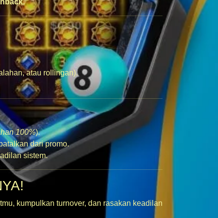
shback.
lahan, atau rollingan).
ahan 100%
).
batalkan dari promo.
dilan sistem.
YA!
tmu, kumpulkan turnover, dan rasakan keadilan