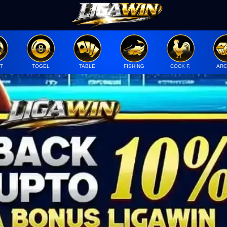
T
TOGEL
TABLE
FISHING
COCK F.
ARC