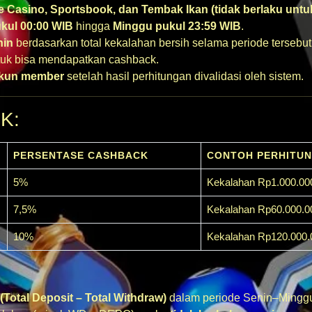
ve Casino, Sportsbook, dan Tembak Ikan (tidak berlaku untu
kul 00:00 WIB
hingga
Minggu pukul 23:59 WIB
.
nin
berdasarkan total kekalahan bersih selama periode tersebut
uk bisa mendapatkan cashback.
 akun member
setelah hasil perhitungan divalidasi oleh sistem.
K:
PERSENTASE CASHBACK
CONTOH PERHITU
5%
Kekalahan Rp1.000.0
7,5%
Kekalahan Rp60.000.
10%
Kekalahan Rp120.000
(Total Deposit – Total Withdraw)
dalam periode Senin–Mingg