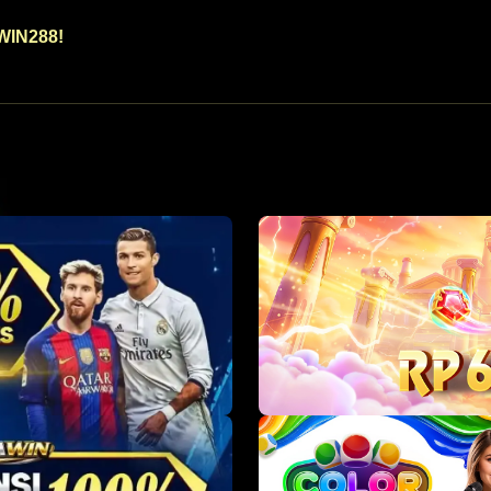
AWIN288!