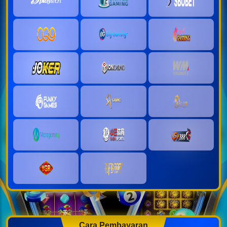
Cara Pembayaran