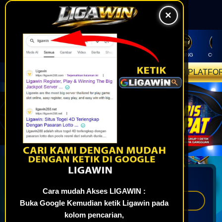
×
SLOT
CASINO
SPORT
TOGEL
TABLE
FISHING
COCK
SELAMAT DATANG DI LIGAWIN 💎 | 🌏 PLATFORM SLOT G
Username
Cara mudah Akses LIGAWIN :
Buka Google Kemudian ketik Ligawin pada
kolom pencarian,