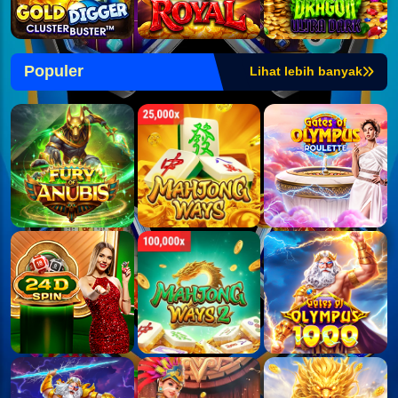
Populer
Lihat lebih banyak