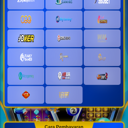
Cara Pembayaran