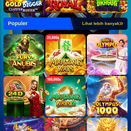
Populer
Lihat lebih banyak