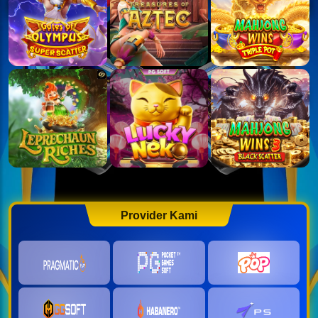
Provider Kami