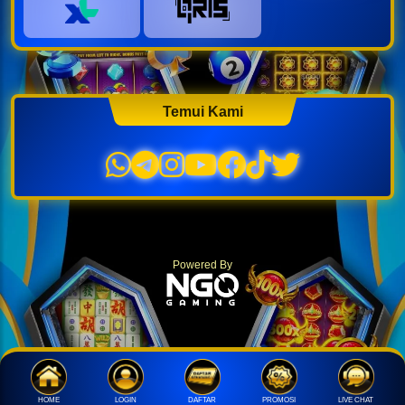
Temui Kami
Powered By
HOME
LOGIN
DAFTAR
PROMOSI
LIVE CHAT