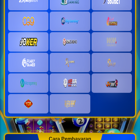
Cara Pembayaran