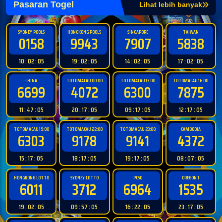
Pasaran Togel
Lihat lebih banyak
SYDNEY POOLS
HONGKONG POOLS
SINGAPORE
TAIWAN
0158
9943
7907
5838
10 : 02 : 03
19 : 02 : 03
14 : 02 : 03
17 : 02 : 03
CHINA
TOTOMACAU 00:00
TOTOMACAU 13:00
TOTOMACAU 16:00
6699
4072
6300
7875
11 : 47 : 03
20 : 17 : 03
09 : 17 : 03
12 : 17 : 03
TOTOMACAU 19:00
TOTOMACAU 22:00
TOTOMACAU 23:00
CAMBODIA
6303
9178
9141
4372
15 : 17 : 03
18 : 17 : 03
19 : 17 : 03
08 : 07 : 03
HONGKONG LOTTO
SYDNEY LOTTO
PCSO
OREGON 1
6011
3712
6964
1535
19 : 02 : 03
09 : 57 : 03
16 : 22 : 03
23 : 17 : 03