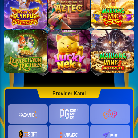
Provider Kami